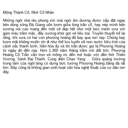
Mộng Thành Cổ, Nhớ Cố Nhân
Những ngôi nhà rêu phong với mái ngói âm dương được sắp đặt ngay
bên dòng sông Đà Giang uốn lượn giữa lòng trấn cổ, hay nép mình bên
sương núi cao mang đến một vẻ đẹp hệt như một bức tranh xưa với
gam màu trầm mặc, đầy sương khói gợi vẻ liêu trai. Truyền thuyết kể lại
rằng, khi xưa có hai con phượng hoàng đã bay qua nơi này. Chúng bay
lượn mãi không muốn rời đi như thể lưu luyến về non nước hữu tình của
cảnh sắc thanh bình, hiền hòa ấy và thị trấn được gọi là Phượng Hoàng
từ ngày đó đến nay. Hơn 1.300 năm thăng trầm với đất trời, Phượng
Hoàng Cổ Trẫn vẫn trọn vẻ mộng mị đến mê hoặc với đền thờ Thiên
Vương, Sảnh Đại Thành, Cung điện Chao Yang … Giữa quảng trường
trung tâm của ngôi làng có dựng bức tượng Phượng Hoàng bằng đá rất
lớn. Đây cũng là không gian sinh hoạt văn hóa nghệ thuật của cư dân nơi
đây.