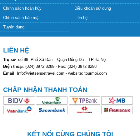
KẾT NỐI CÙNG CHÚNG TÔI
VietSense Travel thương hiệu lữ hành hàng đầu Việt Nam
CÔNG TY CỔ PHẦN DU LỊCH VIETSENSE
cam kết chất lượng dịch vụ
tốt nhất, phong cách phục vụ chuyên nghiệp, giá tour luôn rẻ nhất, các
hành trình du lịch mới lạ và độc đáo và khoa học.
Uy tín được khẳng định bằng những giải thưởng danh giá
- Top Ten Lữ hành hàng đầu Việt Nam 2 năm liên tiếp
- Top 3 Dịch vụ du lịch yêu thích được khách hàng bình chọn
- Bằng khen doanh nghiệp Du lịch tiêu biểu của TP Hà Nội