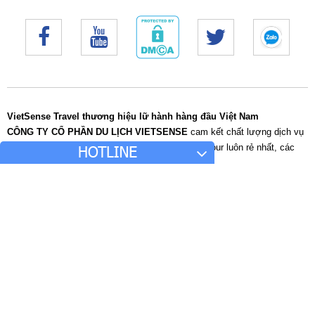
HOTLINE
Tour trong nước:
Ms. Tuyết Chinh:
0916 172 338
Ms. Ngọc Anh:
0918 953 728
Tour nước ngoài:
Ms. Thư:
0944 738 228