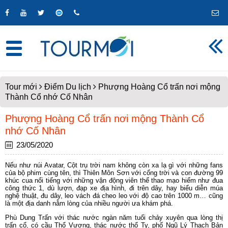
Tour mới
Điểm Du lịch
Phượng Hoàng Cổ trấn nơi mộng
Thành Cổ nhớ Cố Nhân
Phượng Hoàng Cổ trấn nơi mộng Thành Cổ
nhớ Cố Nhân
23/05/2020
Nếu như núi Avatar, Cột trụ trời nam không còn xa lạ gì với những fans
của bộ phim cùng tên, thì Thiên Môn Sơn với cổng trời và con đường 99
khúc cua nổi tiếng với những vận động viên thể thao mạo hiểm như đua
công thức 1, dù lượn, đạp xe địa hình, đi trên dây, hay biểu diễn múa
nghệ thuật, đu dây, leo vách đá cheo leo với độ cao trên 1000 m… cũng
là một địa danh nằm lòng của nhiều người ưa khám phá.
Phù Dung Trấn với thác nước ngàn năm tuổi chảy xuyên qua lòng thị
trấn cổ, có cầu Thổ Vương, thác nước thổ Ty, phố Ngũ Lý Thạch Bản