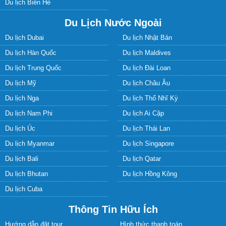
Hướng dẫn đặt tour
Hình thức thanh toán
Chính sách hoàn hủy
Điều khoản sử dụng
Chính sách bảo mật
Liên hệ
Tuyển dụng
LIÊN HỆ
Trụ sở
: số 88 Phố Xã Đàn – Quận Đống Đa – TP.Hà Nội
Điện thoại
: (024) 3972 8289 - Fax: (024) 3972 8298
Email
: Info@vietsensetravel.com - website: tourmoi.com
CHẤP NHẬN THANH TOÁN