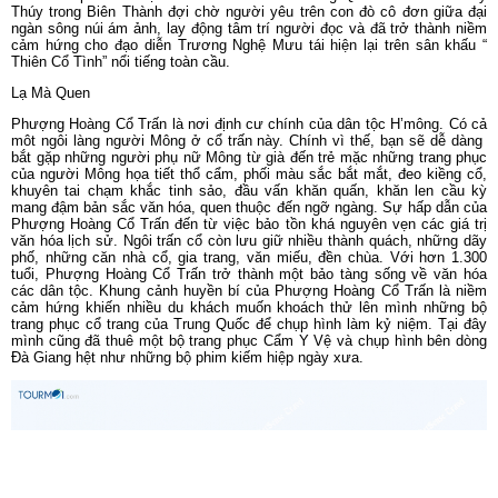
Hương xưa ngày cũ, Đầm ấm nét riêng
Ăn uống đóng vai trò quan trọng trong văn hóa của người Trung Quốc.
Cũng giống như Việt Nam, thực phẩm chính trong bữa ăn của người
Trung Quốc là cơm và các món làm từ tinh bột: Màn thầu, bánh Bao, mì.
Trong chế biến món ăn, người Trung Quốc cũng dùng rất nhiều dầu mỡ.
Rau là món ăn không thể thiếu trong mâm cơm và phải được qua chế
biến (xào hoặc nấu, luộc). Họ dùng nước chấm là xì dầu (nước tương)
với ớt tươi. Có 8 phong vị ẩm thực Trung Hoa nổi tiếng và tạo nên đặc
trưng văn hóa ẩm thực của Trung Quốc, trong đó ẩm thực vùng Hồ Nam
chú trọng thơm cay, tê cay và chua cay với cách chế biến tươi. Ví dụ
với cá hấp gia vị hoặc kho chứ không chiên, rán. Hay như làm mì cũng
phơi tươi và làm bằng tay như trong ngôi làng Phù Dung Trấn. Tỉnh Hồ
Nam còn nổi tiếng với món đậu phụ thối màu đen đặc trưng của nước
sốt làm từ đậu tương và được ủ 15 ngày béo ngậy. Ngoài ra còn có các