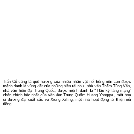
Trấn Cổ cũng là quê hương của nhiều nhân vật nổi tiếng nên còn được
mệnh danh là vùng đất của những hiền tài như: nhà văn Thẩm Tùng Văn,
nhà văn hiện đại Trung Quốc, được mệnh danh là “ Hậu kỳ lãng mạng”
chân chính bậc nhất của văn đàn Trung Quốc: Huang Yonggyu, một họa
sĩ đương đại xuất sắc và Xiong Xilling, một nhà hoạt động từ thiện nổi
tiềng.
Bên trong “Biên thành” Thẩm Tùng Văn đã khắc họa cổ Trấn Phượng
Hoàng đẹp như một bức tranh thủy mạc, chậm rãi, yên tĩnh và mong
manh. Cố cư của ông có bốn hợp viện ngăn cách với nhau bởi một giếng
trời. Đây vốn là phủ để đốc quý Châu Triều Thanh, ông tổ của nhà văn.