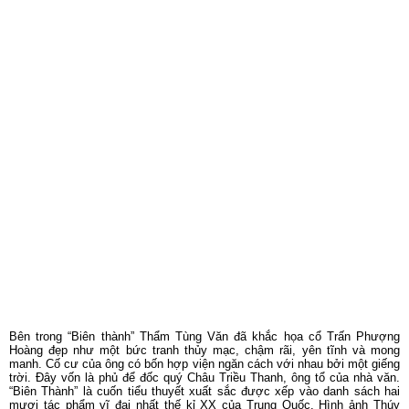
“Biên Thành” là cuốn tiểu thuyết xuất sắc được xếp vào danh sách hai
mươi tác phẩm vĩ đại nhất thế kỉ XX của Trung Quốc. Hình ảnh Thúy
Thúy trong Biên Thành đợi chờ người yêu trên con đò cô đơn giữa đại
ngàn sông núi ám ảnh, lay động tâm trí người đọc và đã trở thành niềm
cảm hứng cho đạo diễn Trương Nghệ Mưu tái hiện lại trên sân khấu “
Thiên Cổ Tình” nổi tiếng toàn cầu.
Lạ Mà Quen
Phượng Hoàng Cổ Trấn là nơi định cư chính của dân tộc H’mông. Có cả
môt ngôi làng người Mông ở cổ trấn này. Chính vì thế, bạn sẽ dễ dàng
bắt gặp những người phụ nữ Mông từ già đến trẻ mặc những trang phục
của người Mông họa tiết thổ cẩm, phối màu sắc bắt mắt, đeo kiềng cổ,
khuyên tai chạm khắc tinh sảo, đầu vấn khăn quấn, khăn len cầu kỳ
mang đậm bản sắc văn hóa, quen thuộc đến ngỡ ngàng. Sự hấp dẫn của
Phượng Hoàng Cổ Trấn đến từ việc bảo tồn khá nguyên vẹn các giá trị
văn hóa lịch sử. Ngôi trấn cổ còn lưu giữ nhiều thành quách, những dãy
phố, những căn nhà cổ, gia trang, văn miếu, đền chùa. Với hơn 1.300
tuổi, Phượng Hoàng Cổ Trấn trở thành một bảo tàng sống về văn hóa
các dân tộc. Khung cảnh huyền bí của Phượng Hoàng Cổ Trấn là niềm
cảm hứng khiến nhiều du khách muốn khoách thử lên mình những bộ
trang phục cổ trang của Trung Quốc để chụp hình làm kỷ niệm. Tại đây
mình cũng đã thuê một bộ trang phục Cẩm Y Vệ và chụp hình bên dòng
Đà Giang hệt như những bộ phim kiếm hiệp ngày xưa.