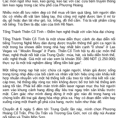
Hoàng Cổ Trấn, Phù Du Trấn và Trương Gia Giới, nơi có dãy núi Avatar
nổi tiếng và Thiên Môn Sơn.
Bài viết của Quang Nguyen (Ray)
Nguồn; ONE2 fly
Du Lịch Trong Nước
Du lịch Đà Nẵng
Du lịch Phú Yên
Du lịch Quy Nhơn
Du lịch Nha Trang
Du lịch Ninh Thuận
Du lịch Tây Nguyên
Du lịch Côn Đảo
Du lịch Phú Quốc
Du lịch Miền Tây
Du lịch Hà Nội
Du lịch Huế
Du lịch Quảng Bình
Du lịch Ninh Bình
Du lịch Hạ Long
Du lịch Sapa
Du lịch Hà Giang
Du lịch Mộc Châu
Du lịch Tây Bắc
Du lịch Hồ Ba Bể
Du lịch Miền Bắc