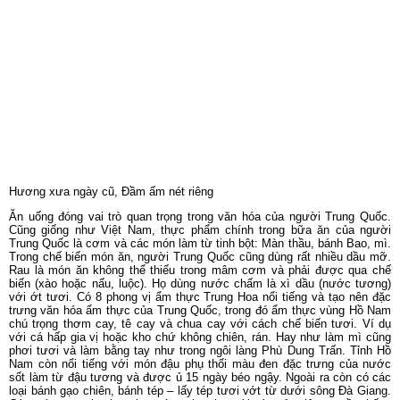
loại bánh gạo chiên, bánh tép – lấy tép tươi vớt từ dưới sông Đà Giang.
Các món ngọt như kẹo, kẹo gừng, kẹo lạc với các cửa tiệm truyền thống
làm kẹo ngay trong các khu phố của Phượng Hoàng.
Nhiều món đồ lưu niệm đẹp có thể mua về làm quà tặng, bởi người dân
tộc có nhiều đồ vật làm bằng tay, thủ công mỹ nghệ được làm tỉ mỉ từ
da, gỗ hoặc đan lát như giỏ, túi, trống, đồ thổ cẩm. Trà là vật phẩm cũng
nổi tiếng. Trà Đen là đặc sản của tỉnh Hồ Nam.
Tống Thành Thiên Cổ Tình – Điểm hẹn nghệ thuật với văn hóa đại chúng
Tống Thành Thiên Cổ Tình là một show diễn thực cảnh do đạo diễn nổi
tiếng Trương Nghệ Mưu dàn dựng được truyền thông thế giới ca ngợi là
một trong ba shows diễn trong nhà hay nhất bên cạnh “0 show” ở Las
Vegas và “ Moulin Rouge” ở Paris. Thiên Cổ Tình hội tụ đủ các môn thể
thao, nghệ thuật nổi bật của Trung Quốc: múa, hát, và biểu diễn hình thể,
xiếc nghệ thuật. Giá một vé vào xem là khoản 350 -380 NDT (1.250.000)
thực sự là một trải nghiệm đáng ‘đồng tiền bát gạo”.
Một tiếng trong rạp hát sức chứa cả ngàn người, khán giả được sống
trong từng nhịp điệu của bối cảnh và nhân vật bởi hiệu ứng sân khấu kết
hợp nhuần nhuyễn với một hệ thống kết cấu treo từ trần nhà kết nối các
cáp treo, hệ thống dây ròng rọc trên không được bổ trợ bởi hệ thống ánh
sáng tối tân. Phải kể đến màn trình diễn laser ngoạn mục thu hút người
xem vào khung cảnh hang động đầy liêu trai ngay trên sân khấu trước
mặt. Cảm giác như mình đang đứng ở một góc nào đó trong hang và
chứng kiến đôi trai gái đang hòa nhịp phía xa. Hay có đoạn diễn viên bay
xuống cùng một thanh gỗ phá cửa hang, nước tuôn như thác đổ.
Chuyến đi 6 ngày 5 đêm tới Trung Quốc lần này, mình chọn Phượng