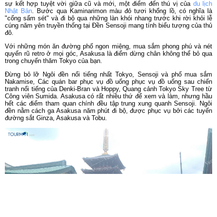
sự kết hợp tuyệt vời giữa cũ và mới, một điểm đến thú vị của
du lịch
Nhật Bản
. Bước qua Kaminarimon màu đỏ tươi khổng lồ, có nghĩa là
"cổng sấm sét" và đi bộ qua những làn khói nhang trước khi rời khỏi lễ
cúng năm yên truyền thống tại Đền Sensoji mang tính biểu tượng của thủ
đô.
Với những món ăn đường phố ngon miệng, mua sắm phong phú và nét
quyến rũ retro ở mọi góc, Asakusa là điểm dừng chân không thể bỏ qua
trong chuyến thăm Tokyo của bạn.
Đừng bỏ lỡ Ngôi đền nổi tiếng nhất Tokyo, Sensoji và phố mua sắm
Nakamise, Các quán bar phục vụ đồ uống phục vụ đồ uống sau chiến
tranh nổi tiếng của Denki-Bran và Hoppy, Quang cảnh Tokyo Sky Tree từ
Công viên Sumida. Asakusa có rất nhiều thứ để xem và làm, nhưng hầu
hết các điểm tham quan chính đều tập trung xung quanh Sensoji. Ngôi
đền nằm cách ga Asakusa năm phút đi bộ, được phục vụ bởi các tuyến
đường sắt Ginza, Asakusa và Tobu.