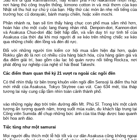
Sau khi đi qua Kaminarimon, hãy khám phá Phố Nakamise nhộn nhịp,
nơi hàng thủ công truyền thống, kimono cotton in và mùi thơm của kẹo
Nhật sẽ thu hút sự chú ý của bạn. Hãy thử các món ăn nhẹ nổi tiếng của
trường học cũ dorayaki, bánh manju chiên, hoặc xiên mochi.
Phân nhánh ra, bạn sẽ tìm thấy hàng chục con phố mua sắm nhỏ hơn,
hoàn hảo cho một cuộc lang thang nhàn nhã. Denpoin-dori, Kannon-dori
và Asakusa Chuo-dori đặc biệt hấp dẫn, và vẫn duy trì sự tinh tế của
Asakusa của thời đại khi mọi người đi xe kéo trên những chiếc xe kéo
qua những chiếc đèn lồng và đèn đỏ rực.
Đối với những người tìm kiếm cơ hội mua sắm hiện đại hơn, quận
Rokku gần đó là nơi có nhiều cửa hàng bách hóa, cửa hàng giảm giá và
địa điểm giải trí, bao gồm câu lạc bộ quán rượu nổi tiếng Rockza, nơi
phát động sự nghiệp của nghệ sĩ hài Beat Takeshi.
Các điểm tham quan thế kỷ 21 vượt ra ngoài các ngôi đền
Có thể nhìn thấy từ bên trong khuôn viên ngôi đền Sensoji là điểm thu hút
mới nhất của Asakusa, Tokyo Skytree cao vút. Cao 634 mét, tòa tháp
tương lai này cung cấp tầm nhìn toàn cảnh thành phố.
vào những ngày đẹp trời trên đường đến Mt. Phú Sĩ. Trong khi một cảnh
tượng ấn tượng quanh năm, trong suốt mùa xuân, du khách tập trung tại
Công viên Sumida để chụp những bức ảnh của tòa tháp được bao quanh
bởi hoa anh đào.
Tiệc tùng như một samurai
Mọi người đều thích một lễ hội tốt và cư dân Asakusa cũng không ngoại