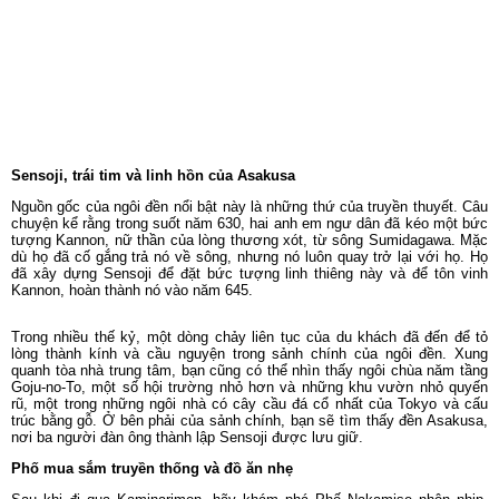
Sensoji, trái tim và linh hồn của Asakusa
Nguồn gốc của ngôi đền nổi bật này là những thứ của truyền thuyết. Câu
chuyện kể rằng trong suốt năm 630, hai anh em ngư dân đã kéo một bức
tượng Kannon, nữ thần của lòng thương xót, từ sông Sumidagawa. Mặc
dù họ đã cố gắng trả nó về sông, nhưng nó luôn quay trở lại với họ. Họ
đã xây dựng Sensoji để đặt bức tượng linh thiêng này và để tôn vinh
Kannon, hoàn thành nó vào năm 645.
Trong nhiều thế kỷ, một dòng chảy liên tục của du khách đã đến để tỏ
lòng thành kính và cầu nguyện trong sảnh chính của ngôi đền. Xung
quanh tòa nhà trung tâm, bạn cũng có thể nhìn thấy ngôi chùa năm tầng
Goju-no-To, một số hội trường nhỏ hơn và những khu vườn nhỏ quyến
rũ, một trong những ngôi nhà có cây cầu đá cổ nhất của Tokyo và cấu
trúc bằng gỗ. Ở bên phải của sảnh chính, bạn sẽ tìm thấy đền Asakusa,
nơi ba người đàn ông thành lập Sensoji được lưu giữ.
Phố mua sắm truyền thống và đồ ăn nhẹ