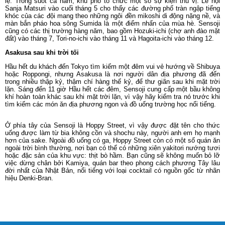
lệ. Trong suốt cả năm, khu phố tổ chức một số sự kiện thú vị. Lễ hội
Sanja Matsuri vào cuối tháng 5 cho thấy các đường phố tràn ngập tiếng
khóc của các đội mang theo những ngôi đền mikoshi di động nặng nề, và
màn bắn pháo hoa sông Sumida là một điểm nhấn của mùa hè. Sensoji
cũng có các thị trường hàng năm, bao gồm Hozuki-ichi (chợ anh đào mặt
đất) vào tháng 7, Tori-no-ichi vào tháng 11 và Hagoita-ichi vào tháng 12.
Asakusa sau khi trời tối
Hầu hết du khách đến Tokyo tìm kiếm một đêm vui vẻ hướng về Shibuya
hoặc Roppongi, nhưng Asakusa là nơi người dân địa phương đã đến
trong nhiều thập kỷ, thậm chí hàng thế kỷ, để thư giãn sau khi mặt trời
lặn. Sáng đến 11 giờ Hầu hết các đêm, Sensoji cung cấp một bầu không
khí hoàn toàn khác sau khi mặt trời lặn, vì vậy hãy kiểm tra nó trước khi
tìm kiếm các món ăn địa phương ngon và đồ uống trường học nổi tiếng.
Ở phía tây của Sensoji là Hoppy Street, vì vậy được đặt tên cho thức
uống được làm từ bia không cồn và shochu này, người anh em họ mạnh
hơn của sake. Ngoài đồ uống có ga, Hoppy Street còn có một số quán ăn
ngoài trời bình thường, nơi bạn có thể có những xiên yakitori nướng tươi
hoặc đặc sản của khu vực: thịt bò hầm. Bạn cũng sẽ không muốn bỏ lỡ
việc dừng chân bởi Kamiya, quán bar theo phong cách phương Tây lâu
đời nhất của Nhật Bản, nổi tiếng với loại cocktail có nguồn gốc từ nhãn
hiệu Denki-Bran.