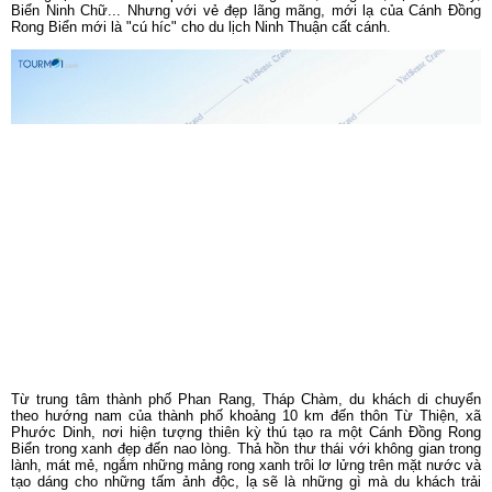
Biển Ninh Chữ... Nhưng với vẻ đẹp lãng mãng, mới lạ của Cánh Đồng
Rong Biển mới là "cú híc" cho du lịch Ninh Thuận cất cánh.
Từ trung tâm thành phố Phan Rang, Tháp Chàm, du khách di chuyển
theo hướng nam của thành phố khoảng 10 km đến thôn Từ Thiện, xã
Phước Dinh, nơi hiện tượng thiên kỳ thú tạo ra một Cánh Đồng Rong
Biển trong xanh đẹp đến nao lòng. Thả hồn thư thái với không gian trong
lành, mát mẻ, ngắm những mảng rong xanh trôi lơ lửng trên mặt nước và
tạo dáng cho những tấm ảnh độc, lạ sẽ là những gì mà du khách trải