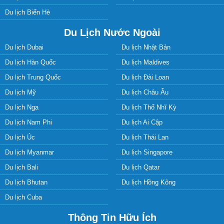
Thông Tin Hữu Ích
Hướng dẫn đặt tour
Hình thức thanh toán
Chính sách hoàn hủy
Điều khoản sử dụng
Chính sách bảo mật
Liên hệ
Tuyển dụng
LIÊN HỆ
Trụ sở
: số 88 Phố Xã Đàn – Quận Đống Đa – TP.Hà Nội
Điện thoại
: (024) 3972 8289 - Fax: (024) 3972 8298
Email
: Info@vietsensetravel.com - website: tourmoi.com
CHẤP NHẬN THANH TOÁN