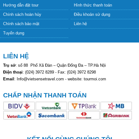
KẾT NỐI CÙNG CHÚNG TÔI
VietSense Travel thương hiệu lữ hành hàng đầu Việt Nam
CÔNG TY CỔ PHẦN DU LỊCH VIETSENSE
cam kết chất lượng dịch vụ
tốt nhất, phong cách phục vụ chuyên nghiệp, giá tour luôn rẻ nhất, các
hành trình du lịch mới lạ và độc đáo và khoa học.
Uy tín được khẳng định bằng những giải thưởng danh giá
- Top Ten Lữ hành hàng đầu Việt Nam 2 năm liên tiếp
- Top 3 Dịch vụ du lịch yêu thích được khách hàng bình chọn
- Bằng khen doanh nghiệp Du lịch tiêu biểu của TP Hà Nội