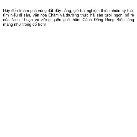
Hãy đến khám phá vùng đất đầy nắng, gió trải nghiệm thiên nhiên kỳ thú,
tìm hiểu di sản, văn hóa Chăm và thưởng thức hải sản tươi ngon, bổ rẻ
của Ninh Thuận và đừng quên ghé thăm Cánh Đồng Rong Biển lãng
mãng như trong cổ tích!
Du Lịch Trong Nước
Du lịch Đà Nẵng
Du lịch Phú Yên
Du lịch Quy Nhơn
Du lịch Nha Trang
Du lịch Ninh Thuận
Du lịch Tây Nguyên
Du lịch Côn Đảo
Du lịch Phú Quốc
Du lịch Miền Tây
Du lịch Hà Nội
Du lịch Huế
Du lịch Quảng Bình
Du lịch Ninh Bình
Du lịch Hạ Long
Du lịch Sapa
Du lịch Hà Giang
Du lịch Mộc Châu
Du lịch Tây Bắc