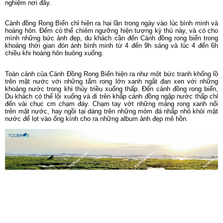
nghiệm nơi đây.
Cánh đồng Rong Biển chỉ hiện ra hai lần trong ngày vào lúc bình minh và
hoàng hôn. Đểm có thể chiêm ngưỡng hiện tượng kỳ thú này, và có cho
mình những bức ảnh đẹp, du khách cần đến Cánh đồng rong biển trong
khoảng thời gian đón ánh bình minh từ 4 đến 9h sáng và lúc 4 đến 6h
chiều khi hoàng hôn buông xuống.
Toàn cảnh của Cánh Đồng Rong Biển hiện ra như một bức tranh khổng lồ
trên mặt nước với những tấm rong lớn xanh ngắt đan xen với những
khoảng nước trong khi thủy triều xuống thấp. Đến cánh đồng rong biển,
Du khách có thể lội xuống và đi trên khắp cánh đồng ngập nước thấp chỉ
đến vài chục cm chạm đáy. Chạm tay vớt những mảng rong xanh nổi
trên mặt nước, hay ngồi tại dáng trên những mỏm đá nhấp nhô khỏi mặt
nước để lọt vào ống kính cho ra những album ảnh đẹp mê hồn.