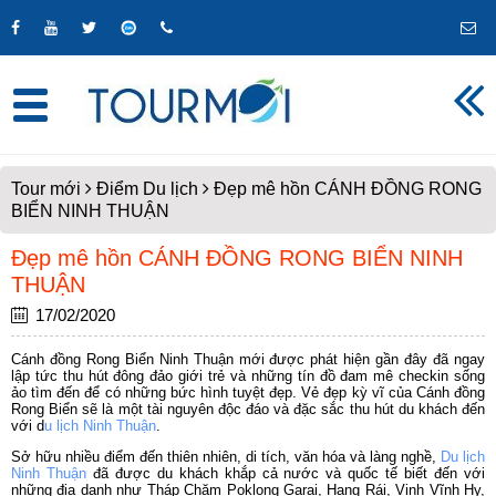
Tour mới
Điểm Du lịch
Đẹp mê hồn CÁNH ĐỒNG RONG
BIỂN NINH THUẬN
Đẹp mê hồn CÁNH ĐỒNG RONG BIỂN NINH
THUẬN
17/02/2020
Cánh đồng Rong Biển Ninh Thuận mới được phát hiện gần đây đã ngay
lập tức thu hút đông đảo giới trẻ và những tín đồ đam mê checkin sống
ảo tìm đến để có những bức hình tuyệt đẹp. Vẻ đẹp kỳ vĩ của Cánh đồng
Rong Biển sẽ là một tài nguyên độc đáo và đặc sắc thu hút du khách đến
với d
u lịch Ninh Thuận
.
Sở hữu nhiều điểm đến thiên nhiên, di tích, văn hóa và làng nghề,
Du lịch
Ninh Thuận
đã được du khách khắp cả nước và quốc tế biết đến với
những địa danh như Tháp Chăm Poklong Garai, Hang Rái, Vịnh Vĩnh Hy,