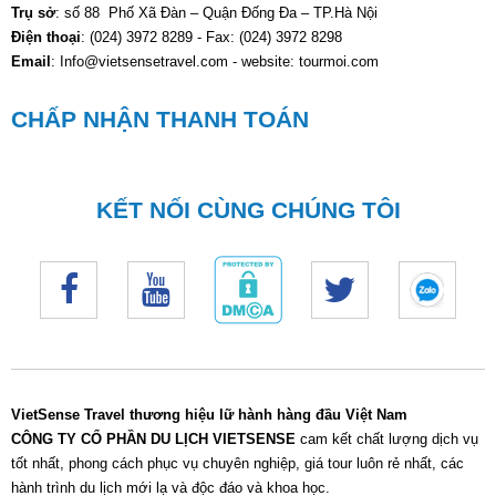
Trụ sở
: số 88 Phố Xã Đàn – Quận Đống Đa – TP.Hà Nội
Điện thoại
: (024) 3972 8289 - Fax: (024) 3972 8298
Email
: Info@vietsensetravel.com - website: tourmoi.com
CHẤP NHẬN THANH TOÁN
KẾT NỐI CÙNG CHÚNG TÔI
VietSense Travel thương hiệu lữ hành hàng đầu Việt Nam
CÔNG TY CỔ PHẦN DU LỊCH VIETSENSE
cam kết chất lượng dịch vụ
tốt nhất, phong cách phục vụ chuyên nghiệp, giá tour luôn rẻ nhất, các
hành trình du lịch mới lạ và độc đáo và khoa học.