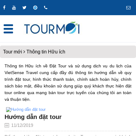
Tour mới
Thông tin Hữu ích
Thông tin Hữu ích về Đặt Tour và sử dụng dịch vụ du lịch của
VietSense Travel cung cấp đầy đủ thông tin hướng dẫn về quy
trình đặt tour, hình thức thanh toán, chính sách hoàn hủy, chính
sách bảo mật, điều khoản sử dụng giúp quý khách thực hiện đặt
tour online qua mạng bán tour trực tuyến của chúng tôi an toàn
và thuận tiện.
Hướng dẫn đặt tour
11/12/2019