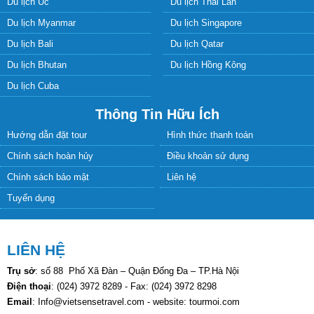
Du lịch Úc
Du lịch Thái Lan
Du lịch Myanmar
Du lịch Singapore
Du lịch Bali
Du lịch Qatar
Du lịch Bhutan
Du lịch Hồng Kông
Du lịch Cuba
Thông Tin Hữu Ích
Hướng dẫn đặt tour
Hình thức thanh toán
Chính sách hoàn hủy
Điều khoản sử dụng
Chính sách bảo mật
Liên hệ
Tuyển dụng
LIÊN HỆ
Trụ sở
: số 88 Phố Xã Đàn – Quận Đống Đa – TP.Hà Nội
Điện thoại
: (024) 3972 8289 - Fax: (024) 3972 8298
Email
: Info@vietsensetravel.com - website: tourmoi.com