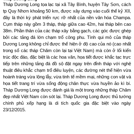
Tháp Dương Long tọa lạc tại xã Tây Bình, huyện Tây Sơn, cách
tp Quy Nhơn khoảng 50 km, được xây dựng vào cuối thế kỷ XII,
đây là thời kỳ phát triển rực rỡ nhất của nền văn hóa Champa.
Cụm tháp này gồm 3 tháp, tháp giữa cao 42m, hai tháp bên cao
38m. Phần thân của các tháp xây bằng gạch, các góc được ghép
bởi các tảng đá lớn chạm trổ công phu. Tính qui mô của tháp
Dương Long không chỉ được thể hiện ở độ cao của nó (cao nhất
trong số các tháp Chăm còn lại tại Việt Nam) mà còn ở lối kiến
trúc độc đáo, đặc biệt là các hoa văn, họa tiết được khắc tạc trực
tiếp trên những tảng đá đồ sộ đặt ngay trên đỉnh tháp với nghệ
thuật điêu khắc chạm trổ điêu luyện, các đường nét thể hiện vừa
hoành tráng vừa lộng lẫy, vừa tinh tế mềm mại, những con vật và
họa tiết trang trí vừa sống động chân thực vừa huyền ảo kì bí.
Tháp Dương Long được đánh giá là một trong những tháp Chăm
đẹp nhất Việt Nam còn sót lại. Tháp Dương Long được thủ tướng
chính phủ xếp hạng là di tích quốc gia đặc biệt vào ngày
23/12/2015.