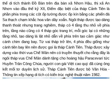
thể di tích thành Đồ Bàn trên địa bàn xã Nhơn Hậu, thị xã An
Nhơn vào đầu thế kỷ XII, Điểm đặc biệt của tháp Cảnh Tiên là
phần phía trong các cột ốp tường được ốp kín bằng các phiến đá
Sa thạch chạm khắc hoa văn dây xoắn. Ngôi tháp được tạo dáng
thanh thoát nhưng trang nghiêm, tháp có 4 tầng thu nhỏ về phía
trên, tầng nào cũng có 4 tháp góc trang trí, mỗi góc lại có những
tầng nhỏ, tạo dáng lá lật nhỏ dẫn về phía trên tạo cảm giác như
cánh chim đang bay. Từ vai tháp trở lên, 4 phía đều giống như
cánh tiên bay lên nên được gọi là tháp Cánh Tiên. Tháp được xây
dựng vào thời vua Chế Mân nên có truyền thuyết cho rằng đây là
ngôi tháp vua Chế Mân dành tặng cho hoàng hậu Paracevari tức
Huyền Trân Công Chúa, người con gái Việt cao quý đã cùng ông
kết mối tơ duyên lịch sử. Tháp Cánh Tiên được bộ Văn Hóa -
Thông tin xếp hạng di tích có kiến trúc nghệ thuật năm 1982.