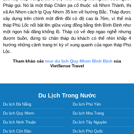
Pháp gọi. Nó là một tháp Chăm pa cổ thuộc xã Nhơn Thành, thị
xã An Nhơn cách tp Quy Nhơn 35 km về hướng Bắc. Tháp được
xây dựng trên chính một đỉnh đồi có độ cao là 76m, vì thế mà
tháp Phú Lốc nổi bật lên giữa vùng đồng bằng tỉnh Bình Định như
một ngọn hải đăng khổng lồ. Tháp có vẻ đẹp ngạo nghễ nhưng
đượm buồn, đứng từ chân tháp du khách có thể nhìn khắp 4
hướng những cảnh trang trí kỳ vĩ xung quanh của ngọn tháp Phú
Lộc.
Tham khảo các
tour du lịch Quy Nhơn Bình Định
của
VietSense Travel
Du Lịch Trong Nước
Du lịch Đà Nẵng
Du lịch Phú Yên
Du lịch Quy Nhơn
Du lịch Nha Trang
Du lịch Ninh Thuận
Du lịch Tây Nguyên
Du lịch Côn Đảo
Du lịch Phú Quốc