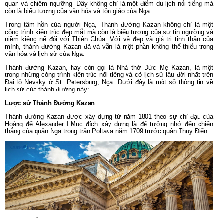
quan và chiêm ngưỡng. Đây không chỉ là một điểm du lịch nổi tiếng mà
còn là biểu tượng của văn hóa và tôn giáo của Nga.
Trong tâm hồn của người Nga, Thánh đường Kazan không chỉ là một
công trình kiến trúc đẹp mắt mà còn là biểu tượng của sự tin ngưỡng và
niềm kiêng nể đối với Thiên Chúa. Với vẻ đẹp và giá trị tinh thần của
mình, thánh đường Kazan đã và vẫn là một phần không thể thiếu trong
văn hóa và lịch sử của Nga.
Thánh đường Kazan, hay còn gọi là Nhà thờ Đức Mẹ Kazan, là một
trong những công trình kiến trúc nổi tiếng và có lịch sử lâu đời nhất trên
Đại lộ Nevsky ở St. Petersburg, Nga. Dưới đây là một số thông tin về
lịch sử của thánh đường này:
Lược sử Thánh Đường Kazan
Thánh đường Kazan được xây dựng từ năm 1801 theo sự chỉ đạu của
Hoàng đế Alexander I.Mục đích xây dựng là để tưởng nhớ đến chiến
thắng của quân Nga trong trận Poltava năm 1709 trước quân Thụy Điển.