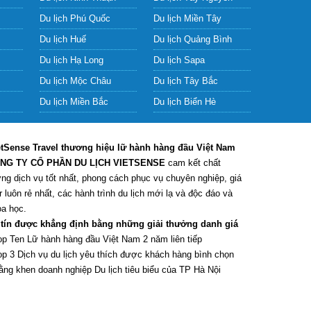
Du lịch Phú Quốc
Du lịch Miền Tây
Du lịch Huế
Du lịch Quảng Bình
Du lịch Hạ Long
Du lịch Sapa
Du lịch Mộc Châu
Du lịch Tây Bắc
Du lịch Miền Bắc
Du lịch Biển Hè
etSense Travel thương hiệu lữ hành hàng đầu Việt Nam
NG TY CỔ PHẦN DU LỊCH VIETSENSE
cam kết chất
ng dịch vụ tốt nhất, phong cách phục vụ chuyên nghiệp, giá
r luôn rẻ nhất, các hành trình du lịch mới lạ và độc đáo và
a học.
 tín được khẳng định bằng những giải thưởng danh giá
op Ten Lữ hành hàng đầu Việt Nam 2 năm liên tiếp
op 3 Dịch vụ du lịch yêu thích được khách hàng bình chọn
ằng khen doanh nghiệp Du lịch tiêu biểu của TP Hà Nội