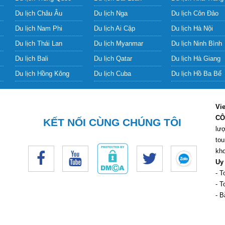
Du lịch Châu Âu
Du lịch Nga
Du lịch Côn Đảo
Du lịch Nam Phi
Du lịch Ai Cập
Du lịch Hà Nội
Du lịch Thái Lan
Du lịch Myanmar
Du lịch Ninh Bình
Du lịch Bali
Du lịch Qatar
Du lịch Hà Giang
Du lịch Hồng Kông
Du lịch Cuba
Du lịch Hồ Ba Bể
Vi
CÔ
KẾT NỐI CÙNG CHÚNG TÔI
lượ
tou
kho
Uy
- T
- T
- B