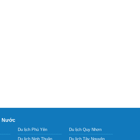
g Nước
Du lịch Phú Yên
Du lịch Quy Nhơn
Du lịch Ninh Thuận
Du lịch Tây Nguyên