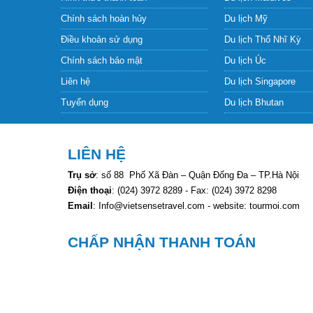
Chính sách hoàn hủy
Du lịch Mỹ
Điều khoản sử dụng
Du lịch Thổ Nhĩ Kỳ
Chính sách bảo mật
Du lịch Úc
Liên hệ
Du lịch Singapore
Tuyển dụng
Du lịch Bhutan
LIÊN HỆ
Trụ sở
: số 88 Phố Xã Đàn – Quận Đống Đa – TP.Hà Nội
Điện thoại
: (024) 3972 8289 - Fax: (024) 3972 8298
Email
: Info@vietsensetravel.com - website: tourmoi.com
CHẤP NHẬN THANH TOÁN