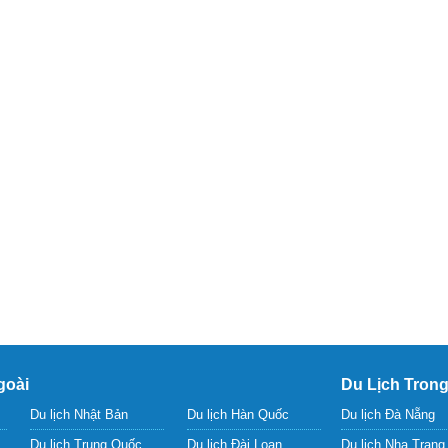
goài
Du Lịch Tron
Du lịch Nhật Bản
Du lịch Hàn Quốc
Du lịch Đà Nẵng
Du lịch Trung Quốc
Du lịch Đài Loan
Du lịch Nha Trang